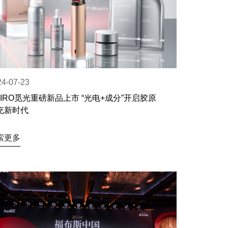
24-07-23
MIRO觅光重磅新品上市 “光电+成分”开启胶原
充新时代
索更多